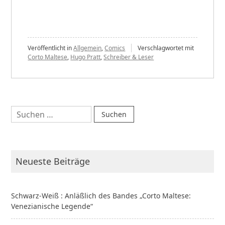
Weiß
:
Anläßlich
des
Veröffentlicht in
Allgemein
,
Comics
Verschlagwortet mit
Corto Maltese
,
Hugo Pratt
,
Schreiber & Leser
Bandes
„Corto
Maltese:
Venezianische
Suchen
Legende““
nach:
Neueste Beiträge
Schwarz-Weiß : Anläßlich des Bandes „Corto Maltese:
Venezianische Legende“