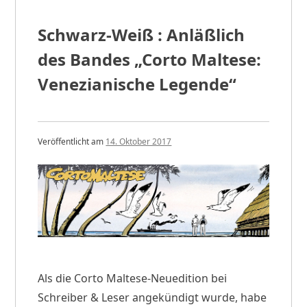
Schwarz-Weiß : Anläßlich
des Bandes „Corto Maltese:
Venezianische Legende“
Veröffentlicht am
14. Oktober 2017
v
o
n
w
p
a
d
m
i
n
Als die Corto Maltese-Neuedition bei
Schreiber & Leser angekündigt wurde, habe