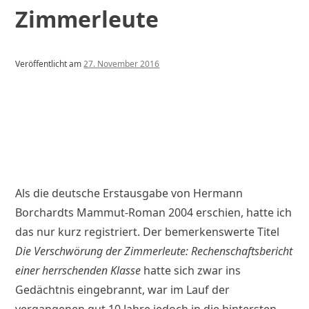
Zimmerleute
Veröffentlicht am
27. November 2016
v
o
n
w
p
a
d
m
i
n
Als die deutsche Erstausgabe von Hermann
Borchardts Mammut-Roman 2004 erschien, hatte ich
das nur kurz registriert. Der bemerkenswerte Titel
Die Verschwörung der Zimmerleute: Rechenschaftsbericht
einer herrschenden Klasse
hatte sich zwar ins
Gedächtnis eingebrannt, war im Lauf der
vergangenen gut 10 Jahre jedoch in die hintersten