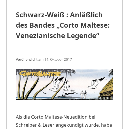
Schwarz-Weiß : Anläßlich
des Bandes „Corto Maltese:
Venezianische Legende“
Veröffentlicht am
14. Oktober 2017
v
o
n
w
p
a
d
m
i
n
Als die Corto Maltese-Neuedition bei
Schreiber & Leser angekündigt wurde, habe