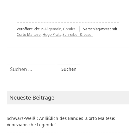
Weiß
:
Anläßlich
des
Veröffentlicht in
Allgemein
,
Comics
Verschlagwortet mit
Corto Maltese
,
Hugo Pratt
,
Schreiber & Leser
Bandes
„Corto
Maltese:
Venezianische
Suchen
Legende““
nach:
Neueste Beiträge
Schwarz-Weiß : Anläßlich des Bandes „Corto Maltese:
Venezianische Legende“